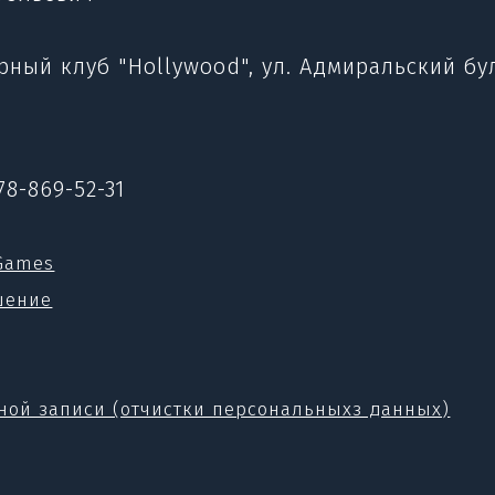
ый клуб "Hollywood", ул. Адмиральский бул
78-869-52-31
lGames
шение
тной записи (отчистки персональныхз данных)