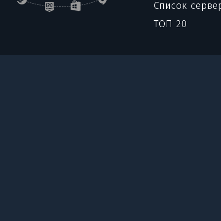
Список серве
ТОП 20