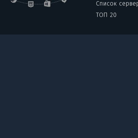
Список серве
ТОП 20