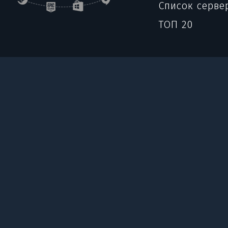
Список серве
ТОП 20