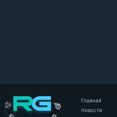
Главная
Новости